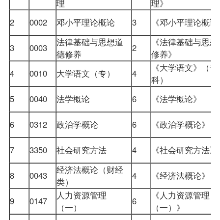
理
理》
2
0002
邓小平理论概论
3
《邓小平理论概
法律基础与思想道
《法律基础与思想
3
0003
2
德修养
修养》
《大学语文》（专
4
0010
大学语文
（专）
4
科）
5
0040
法学概论
6
《法学概论》
6
0312
政治学概论
6
《政治学概论》
7
3350
社会研究方法
4
《社会研究方法
经济法概论（财经
8
0043
4
《经济法概论》
类）
人力资源管理
《人力资源管理
9
0147
6
（一）
（一）》