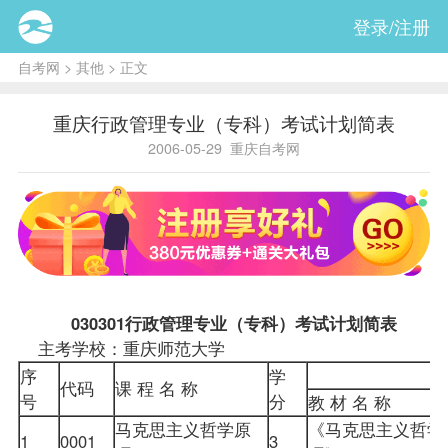
登录/注册
自考网
>
其他
> 正文
重庆行政管理专业（专科）考试计划简表
2006-05-29
重庆自考网
030301
行政管理专业（专科）
考试计划简表
主考学校：重庆师范大学
序
学
代码
课 程 名 称
号
分
教 材 名 称
马克思主义哲学原
《马克思主义哲学
1
0001
3