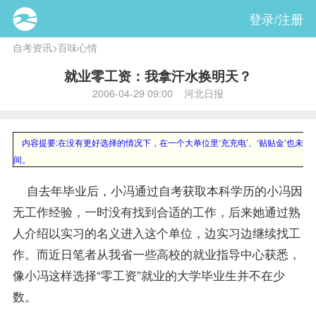
登录/注册
自考资讯
>
百味心情
就业零工资：我拿汗水换明天？
2006-04-29 09:00 河北日报
内容提要:
在没有更好选择的情况下，在一个大单位里‘充充电’、‘贴贴金’也未
间。
自去年毕业后，小冯通过自考获取本科学历的小冯因
无工作经验，一时没有找到合适的工作，后来她通过熟
人介绍以实习的名义进入这个单位，边实习边继续找工
作。而近日笔者从我省一些高校的就业
指导
中心获悉，
像小冯这样选择“零工资”就业的大学
毕业生
并不在少
数。