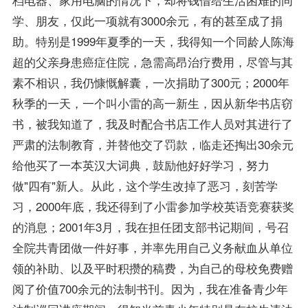
学、朋友，仅此一项就有3000余元，有的甚至成了捐
助。特别是1999年夏季的一天，我得知一个同龄人陈海
超的父亲身患癌症住院，急需高昂治疗费用，尽管与其
素不相识，我仍慷慨解囊，一次捐助了300元；2000年
秋季的一天，一个叫小雷的高一新生，因从新华书店窃
书，被我知道了，我及时配合书店工作人员对其进行了
严肃的法制教育，并替他交了罚款，临走还掏出30余元
给他买了一本英汉大词典，鼓励他好好学习，努力
做"四有"新人。从此，这个学生改掉了恶习，刻苦学
习，2000年底，我还得到了小雷参加学校英语竞赛获奖
的消息；2001年3月，我在担任团支部书记期间，号召
全院共青团做一件好事，并率先用自己义务献血从单位
领的补助、以及平时积攒的稿费，为自己的母校免费赠
阅了价值700余元的法制书刊。因为，我在准备青少年