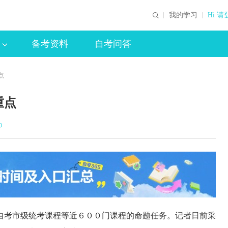
我的学习
Hi 请
备考资料
自考问答
点
重点
印
考市级统考课程等近６００门课程的命题任务。记者日前采