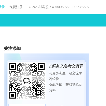
登录
免费注册
24小时客服：4008135555/010-82335555
关注添加
扫码加入备考交流群
与更多考生一起交流学
习经验
备战考试，获取试题及
资料