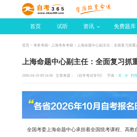
首页
试听
资讯
免费题库
首页
>
考务考籍
>
上海考务考籍
> 上海命题中心副主任：全面复习抓重
上海命题中心副主任：全面复习抓
2006-04-18 09:54:00 文章来源： 《自学考试专刊》 字体：
大
小
打
全国考委上海命题中心承担着全国统考课程、高教自