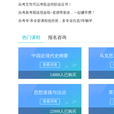
自考文凭可以考取这些职业证书！
自考新考期送现金啦~老朋带新友，一起赚学费！
自考专/本全套课程低价抢，多专业任选3年畅学
热门课程
报名咨询
中国近现代史纲要
马克思
查看详情
14888人已购买
思想道德与法治
英
查看详情
22999人已购买