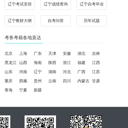
辽宁考试安排
辽宁成绩查询
辽宁自考毕业
辽宁教材大纲
自考问答
历年试题
考务考籍各地直达
北京
上海
广东
天津
安徽
湖北
吉林
黑龙江
山西
海南
陕西
浙江
福建
江西
山东
河南
辽宁
湖南
河北
广西
江苏
重庆
西藏
贵州
云南
四川
内蒙古
甘肃
青海
宁夏
新疆