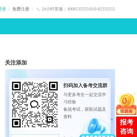
登录
免费注册
24小时客服：4008135555/010-82335555
关注添加
扫码加入备考交流群
与更多考生一起交流学
习经验
备战考试，获取试题及
资料