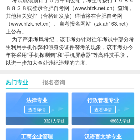
８８２８或登录合肥自考网（
www.hfzk.net.cn
）查询，
其他相关安排（合格证发放）详情将在合肥自考网
（
www.hfzk.net.cn
）、
自考报名
网站（zk.ah163.net）
上公布。
为了严肃考风考纪，该市考办针对往年考试中部分考
生利用手机作弊和假身份证件替考的现象，该市考办今
年将采用“手机探测狗”和“手机屏蔽器”等高科技手段，
以进一步加大查处违纪违规的力度。
热门专业
报名咨询
法律专业
行政管理专业
查看详情
查看详情
3321人学过
4888人学过
工商企业管理
汉语言文学专业