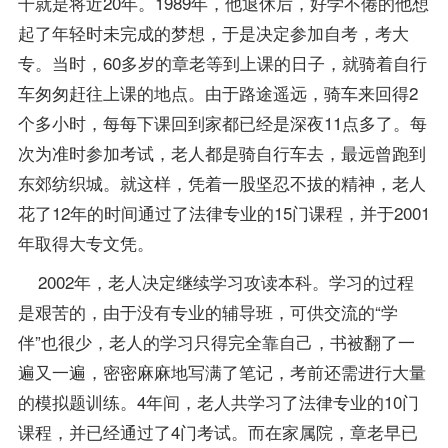
干就是将近20年。1989年，他退休后，好学不倦的他想
起了年轻时未完成的梦想，于是决定参加自考，考大
专。当时，60多岁的章老等到上课的日子，就骑着自行
车匆匆赶往上课的地点。由于路途遥远，骑车来回得2
个多小时，每每下课回到家都已经是深夜11点多了。每
次为准时参加考试，老人都是骑自行车去，最远曾跑到
东郊纺织城。就这样，凭着一股坚忍不拔的精神，老人
花了12年的时间通过了法律专业的15门
课程
，并于2001
年取得大专文凭。
2002年，老人决定继续学习攻读本科。学习的过程
是艰苦的，由于没有专业的
辅导
班，可供交流的“学
伴”也很少，老人的学习只得完全靠自己，书被翻了一
遍又一遍，密密麻麻地写满了
笔记
，考前还需进行大量
的模拟题训练。4年间，老人共学习了法律专业的10门
课程，并已经通过了4门考试。而在家属院，章老早已