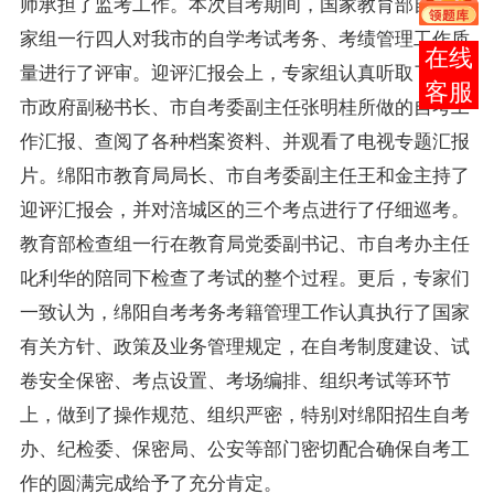
师承担了监考工作。本次自考期间，国家教育部自考专
家组一行四人对我市的自学考试考务、考绩管理工作质
在线
量进行了评审。迎评汇报会上，专家组认真听取了绵阳
客服
市政府副秘书长、市自考委副主任张明桂所做的自考工
作汇报、查阅了各种档案资料、并观看了电视专题汇报
片。绵阳市教育局局长、市自考委副主任王和金主持了
迎评汇报会，并对涪城区的三个考点进行了仔细巡考。
教育部检查组一行在教育局党委副书记、市
自考办
主任
叱利华的陪同下检查了考试的整个过程。更后，专家们
一致认为，绵阳自考考务
考籍
管理工作认真执行了国家
有关方针、
政策
及业务管理规定，在自考制度建设、试
卷安全保密、考点设置、考场编排、组织考试等环节
上，做到了操作规范、组织严密，特别对绵阳招生
自考
办
、纪检委、保密局、公安等部门密切配合确保自考工
作的圆满完成给予了充分肯定。