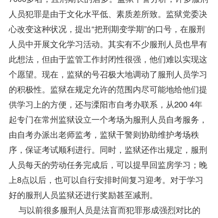
人员犯罪是由于文化水平低、素质差所致。监狱党委决
心改变这种状况，提出“把刑期变学期”的口号，在服刑
人员中开展文化学习活动。其实有不少服刑人员也早有
此想法，但由于监管工作封闭性很强，他们难以实现这
个愿望。现在，监狱的号召极大地调动了服刑人员学习
的积极性。监狱在规定允许的范围内尽可能地给他们提
供学习上的方便，还与溧阳市
自考办
联系，从200 4年
起专门在常州监狱设立一个考场为服刑人员自考服务，
由
自考办
派出
老师
监考，监狱干警则协助维护考场秩
序，保证考试顺利进行。同时，监狱还作出规定，服刑
人员每天的劳动任务完成后，可以提早回监房学习；晚
上8点以后，也可以自行安排时间
复习
迎考。对于学习
好的服刑人员监狱还进行奖励甚至减刑。
与以前很多服刑人员是法盲而犯罪形成强烈对比的