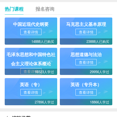
热门课程
报名咨询
中国近现代史纲要
马克思主义基本原理
查看详情
查看详情
14888人已购买
23888人已购买
毛泽东思想和中国特色社
思想道德与法治
查看详情
会主义理论体系概论
查看详情
16523人学过
29956人学过
英语（专）
英语（专升本）
查看详情
查看详情
27896人学过
18866人学过