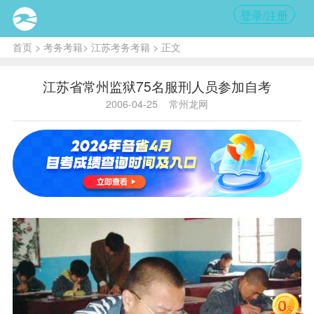
登录/注册
首页
>
考务考籍
>
江苏考务考籍
> 正文
江苏省常州监狱75名服刑人员参加自考
2006-04-25
常州龙网