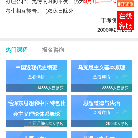
办理合档、
免考
的时间不变，仍为
3月1日——10日
，请
考生相互转告。（双休日除外）
在线
市考院自考科
客服
2006年2月28日
热门课程
报名咨询
中国近现代史纲要
马克思主义基本原理
查看详情
查看详情
14888人已购买
23888人已购买
毛泽东思想和中国特色社
思想道德与法治
查看详情
会主义理论体系概论
查看详情
16523人学过
29956人学过