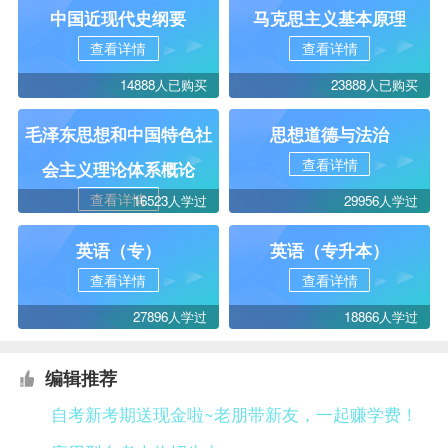
中国近现代史纲要
马克思主义基本原理
查看详情
查看详情
14888人已购买
23888人已购买
毛泽东思想和中国特色社
思想道德与法治
查看详情
会主义理论体系概论
查看详情
16523人学过
29956人学过
英语（专）
英语（专升本）
查看详情
查看详情
27896人学过
18866人学过
编辑推荐
自考新考期送现金啦~老朋带新友，一起赚学费！