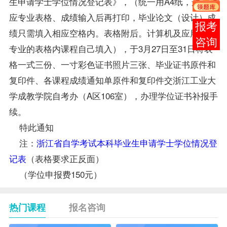
生申请学士学位情况登记表》，（统一用A4纸，选择相
应
专业
表格、
成绩
输入后再打印，毕业论文（设计）
成
在线
绩
只需填入相应空格内。表格附后。计算机及应用教育
客服
专业的表格内
课程
自己填入），于3月27日至31日将表
格一式三份、一寸彩色证书照片三张、毕业证书原件和
复印件、各课程成绩
通知单
原件和复印件交浙江工业大
学成教学院
自考办
（A区106室），办理学位证书补报手
续。
特此通知
注：
浙江省自学考试本科毕业生申请学士学位情况登
记表
（表格要求正反面）
（学位申报费150元）
热门课程
报名咨询