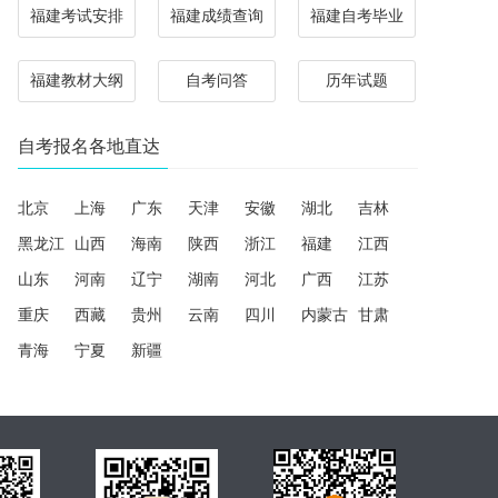
福建考试安排
福建成绩查询
福建自考毕业
福建教材大纲
自考问答
历年试题
自考报名各地直达
北京
上海
广东
天津
安徽
湖北
吉林
黑龙江
山西
海南
陕西
浙江
福建
江西
山东
河南
辽宁
湖南
河北
广西
江苏
重庆
西藏
贵州
云南
四川
内蒙古
甘肃
青海
宁夏
新疆