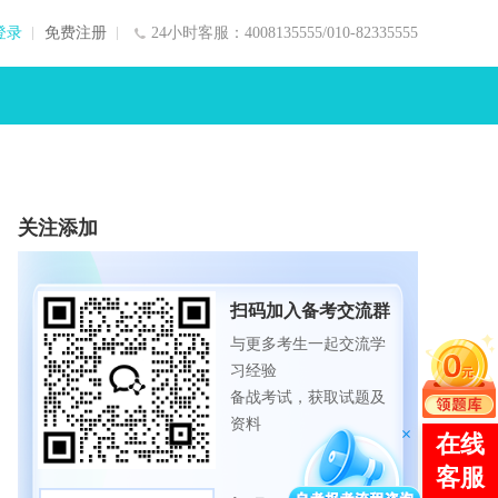
登录
免费注册
24小时客服：4008135555/010-82335555
关注添加
扫码加入备考交流群
与更多考生一起交流学
习经验
备战考试，获取试题及
资料