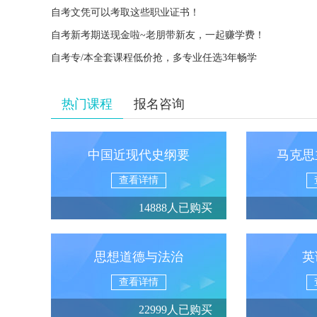
自考文凭可以考取这些职业证书！
自考新考期送现金啦~老朋带新友，一起赚学费！
自考专/本全套课程低价抢，多专业任选3年畅学
热门课程
报名咨询
中国近现代史纲要
马克思
查看详情
14888人已购买
思想道德与法治
英
查看详情
22999人已购买