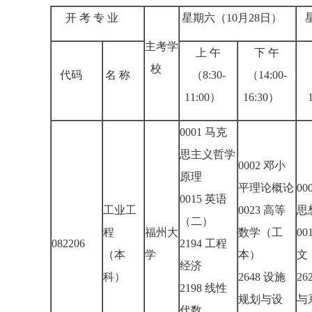
开 考 专 业
星期六（10月28日）
主考学
上 午
下 午
校
代码
名 称
（8:30-
（14:00-
11:00）
16:30）
0001 马克
思主义哲学
0002 邓小
原理
平理论概论
00
0015 英语
工业工
0023 高等
思
（二）
程
福州大
数学（工
00
082206
2194 工程
（本
学
本）
文
经济
科）
2648 设施
26
2198 线性
规划与设
与
代数