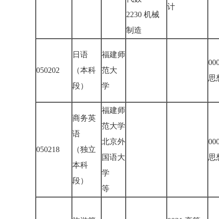
计
2230 机械
制造
日语
福建师
00
050202
（本科
范大
思
段）
学
福建师
商务英
范大学
语
北京外
00
050218
（独立
国语大
思
本科
学
段）
等