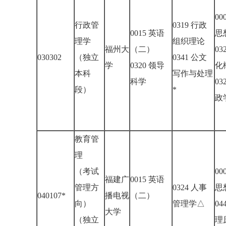
00
行政管
0319 行政
0015 英语
思
理学
组织理论
福州大
（二）
03
030302
（独立
0341 公文
学
0320 领导
化
本科
写作与处理
科学
03
段）
*
政
教育管
理
（考试
00
福建广
0015 英语
管理方
0324 人事
思
040107*
播电视
（二）
向）
管理学△
04
大学
（独立
理