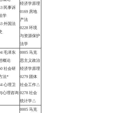
经济学原理
43 民事诉
0169 房地
法学
产法
63 外国法
0228 环境
史
与资源保护
法学
04 毛泽东
0005 马克
想概论
思主义政治
50 社会研
经济学原理
方法*
0279 团体
84 心理卫
社会工作△
与心理咨询
0278 社会
△
统计学△
0005 马克