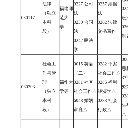
法律
0227 公司
0257 票据
福建师
02
（独立
法
法
030117
范大
讼
本科
0230 合同
0262 法律
学
02
段）
法
文书写作
制
0242 民法
学
00
社会工
0015 英语
0282 个案
思
作与管
（二）
社会工作△
33
理
福州大
0281 社区
0286 福利
030203
究
（独立
学等
社会工作△
经济学△
02
本科
6948 婚姻
0283 社会
生
段）
家庭△
行政△