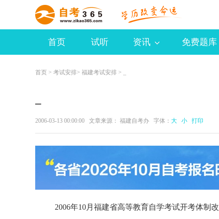
首页
试听
资讯
免费题库
首页
>
考试安排
>
福建考试安排
> _
_
2006-03-13 00:00:00 文章来源： 福建自考办 字体：
大
小
打印
2006年10月福建省高等教育自学考试开考体制