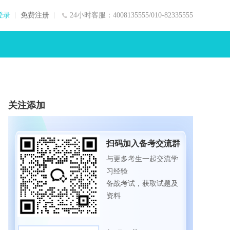
登录
免费注册
24小时客服：4008135555/010-82335555
关注添加
扫码加入备考交流群
与更多考生一起交流学
习经验
备战考试，获取试题及
资料