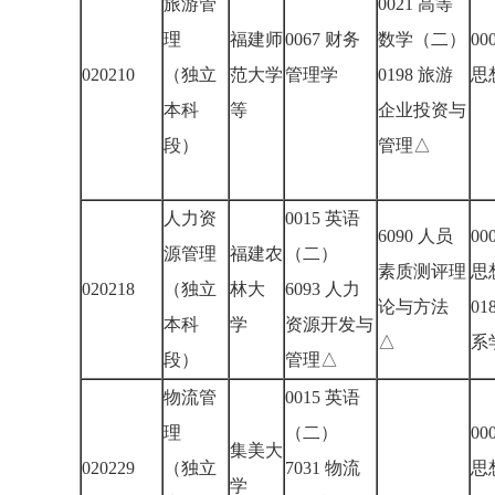
旅游管
0021 高等
理
福建师
0067 财务
数学（二）
00
020210
（独立
范大学
管理学
0198 旅游
思
本科
等
企业投资与
段）
管理△
人力资
0015 英语
6090 人员
00
源管理
福建农
（二）
素质测评理
思
020218
（独立
林大
6093 人力
论与方法
01
本科
学
资源开发与
△
段）
管理△
物流管
0015 英语
理
（二）
00
集美大
020229
（独立
7031 物流
思
学