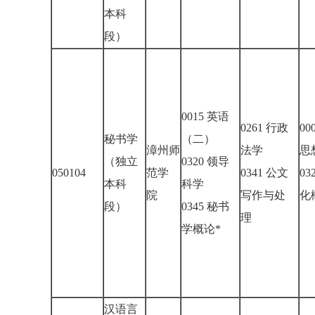
本科
段）
0015 英语
0261 行政
00
秘书学
（二）
漳州师
法学
思
（独立
0320 领导
050104
范学
0341 公文
03
本科
科学
院
写作与处
化
段）
0345 秘书
理
学概论*
汉语言