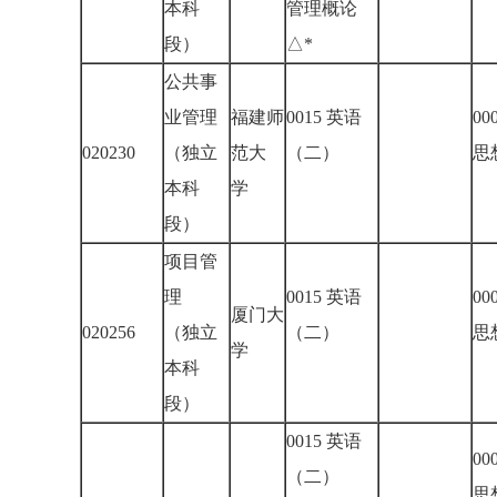
本科
管理概论
段）
△*
公共事
业管理
福建师
0015 英语
00
020230
（独立
范大
（二）
思
本科
学
段）
项目管
理
0015 英语
00
厦门大
020256
（独立
（二）
思
学
本科
段）
0015 英语
00
（二）
思