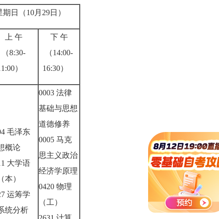
星期日（10月29日）
上 午
下 午
（8:30-
（14:00-
11:00）
16:30）
0003 法律
基础与思想
道德修养
04 毛泽东
0005 马克
想概论
思主义政治
11 大学语
经济学原理
（本）
0420 物理
27 运筹学
（工）
系统分析
2631 计算