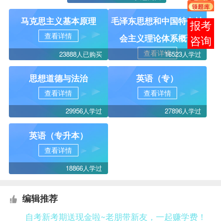
马克思主义基本原理
毛泽东思想和中国特色社
在线
查看详情
会主义理论体系概论
客服
查看详情
23888人已购买
16523人学过
思想道德与法治
英语（专）
查看详情
查看详情
29956人学过
27896人学过
英语（专升本）
查看详情
18866人学过
编辑推荐
自考新考期送现金啦~老朋带新友，一起赚学费！