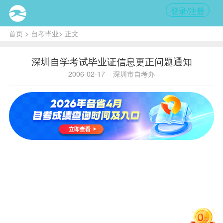
登录/注册
首页
>
自考毕业
> 正文
深圳自学考试毕业证信息更正问题通知
2006-02-17
深圳市自考办
内
容提
要:
已办
理了
毕业
手
续，
但证
书信