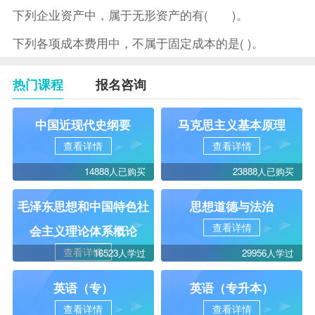
下列企业资产中，属于无形资产的有( )。
下列各项成本费用中，不属于固定成本的是( )。
热门课程
报名咨询
中国近现代史纲要
马克思主义基本原理
查看详情
查看详情
14888人已购买
23888人已购买
毛泽东思想和中国特色社
思想道德与法治
查看详情
会主义理论体系概论
查看详情
16523人学过
29956人学过
英语（专）
英语（专升本）
查看详情
查看详情