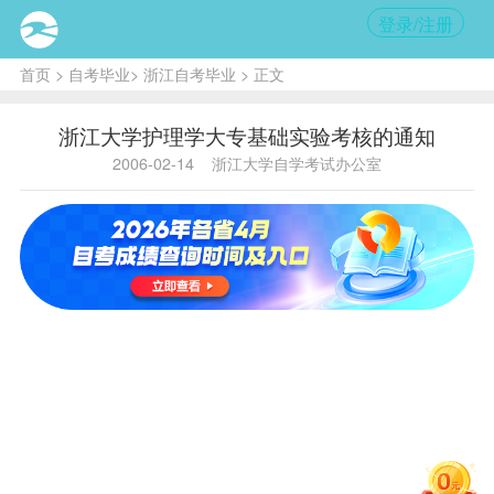
登录/注册
首页
>
自考毕业
>
浙江自考毕业
> 正文
浙江大学护理学大专基础实验考核的通知
2006-02-14
浙江大学自学考试办公室
内容
提
要:2006
年3月4
日上午8
点至下
午5点报
到
（11：
30至