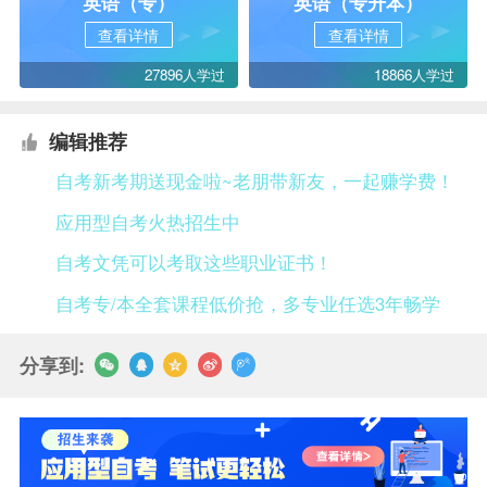
英语（专）
英语（专升本）
查看详情
查看详情
27896人学过
18866人学过
编辑推荐
自考新考期送现金啦~老朋带新友，一起赚学费！
应用型自考火热招生中
自考文凭可以考取这些职业证书！
自考专/本全套课程低价抢，多专业任选3年畅学
分享到: