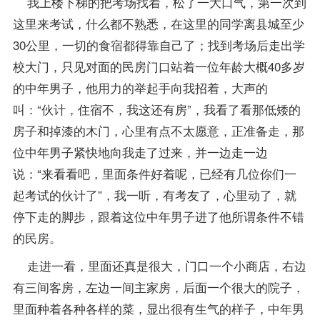
我上楼下梯的把考场找着，松了一大口气，第一次到
这里来考试，什么都不熟悉，在这里的同学离县城至少
30公里，一切的食宿都得靠自己了；找到考场后走出学
校大门，只见对面的民房门口站着一位年龄大概40多岁
的中年男子，他用力的举起手向我招着，大声的
叫：“伙计，住宿不，我这还有房”，我看了看那低矮的
房子和掉漆的木门，心里有点不太愿意，正准备走，那
位中年男子紧快地向我走了过来，并一边走一边
说：“来看看吧，里面条件好着呢，已经有几位你们一
起考试的伙计了”，我一听，有考友了，心里动了，就
停下走的脚步，跟着这位中年男子进了他所谓条件不错
的民房。
走进一看，里面还真是很大，门口一个小商店，右边
有三间客房，左边一间主家房，后面一个很大的院子，
里面种着各种各样的菜，显出很有生气的样子，中年男