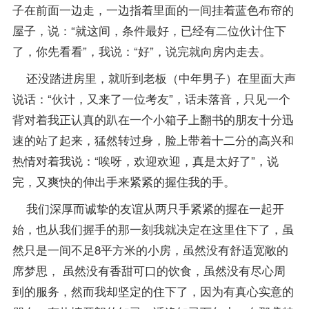
子在前面一边走，一边指着里面的一间挂着蓝色布帘的
屋子，说：“就这间，条件最好，已经有二位伙计住下
了，你先看看”，我说：“好”，说完就向房内走去。
还没踏进房里，就听到老板（中年男子）在里面大声
说话：“伙计，又来了一位考友”，话未落音，只见一个
背对着我正认真的趴在一个小箱子上翻书的朋友十分迅
速的站了起来，猛然转过身，脸上带着十二分的高兴和
热情对着我说：“唉呀，欢迎欢迎，真是太好了”，说
完，又爽快的伸出手来紧紧的握住我的手。
我们深厚而诚挚的友谊从两只手紧紧的握在一起开
始，也从我们握手的那一刻我就决定在这里住下了，虽
然只是一间不足8平方米的小房，虽然没有舒适宽敞的
席梦思， 虽然没有香甜可口的饮食，虽然没有尽心周
到的服务，然而我却坚定的住下了，因为有真心实意的