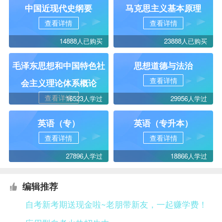
中国近现代史纲要
马克思主义基本原理
查看详情
查看详情
14888人已购买
23888人已购买
毛泽东思想和中国特色社
思想道德与法治
查看详情
会主义理论体系概论
查看详情
16523人学过
29956人学过
英语（专）
英语（专升本）
查看详情
查看详情
27896人学过
18866人学过
编辑推荐
自考新考期送现金啦~老朋带新友，一起赚学费！