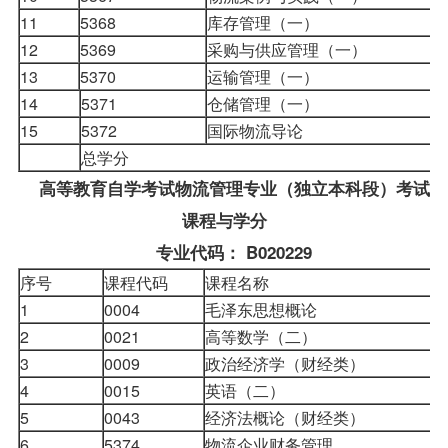
11
5368
库存管理（一）
12
5369
采购与供应管理（一）
13
5370
运输管理（一）
14
5371
仓储管理（一）
15
5372
国际物流导论
总学分
高等教育自学考试物流管理专业（独立本科段）考试
课程与学分
专业代码： B020229
序号
课程代码
课程名称
1
0004
毛泽东思想概论
2
0021
高等数学（二）
3
0009
政治经济学（财经类）
4
0015
英语（二）
5
0043
经济法概论（财经类）
6
5374
物流企业财务管理