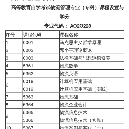
高等教育自学考试物流管理专业（专科）课程设置与
学分
专业代码： AO2O228
序号
课程代码
课程名称
1
0001
马克思主义哲学原理
2
0002
邓小平理论概论
3
0003
法律基础与思想道德修养
4
5361
物流数学
5
5362
物流英语
0018
计算机应用基础
6
0019
计算机应用基础（实践）
7
5363
物流基础
8
5364
物流企业会计
5365
物流信息技术
9
5366
物流信息技术（实践）
10
5367
物流案例与实践（一）