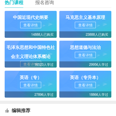
热门课程
报名咨询
中国近现代史纲要
马克思主义基本原理
查看详情
查看详情
14888人已购买
23888人已购买
毛泽东思想和中国特色社
思想道德与法治
查看详情
会主义理论体系概论
查看详情
16523人学过
29956人学过
英语（专）
英语（专升本）
查看详情
查看详情
27896人学过
18866人学过
编辑推荐