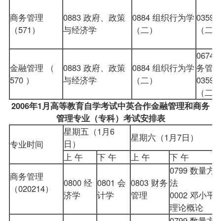
商务管理
0883
政府、政策
0884
组织行为学
0359
（571）
与经济学
（二）
（二
0674
金融管理 （
0883 政府、政策
0884 组织行为学
务管
570 ）
与经济学
（二）
0359
（二
2006年1月高等教育自学考试中英合作金融管理和商务
管理专业（专科）
考试安排
表
星期五（1月6
星期六（1月7日）
日）
专业时间
上 午
下 午
上 午
下 午
0799
数量方
商务管理
0800 经
0801 会
0803 财务
法
（020214）
济学
计学
管理
0002 邓小平
理论概论
0799 数量方