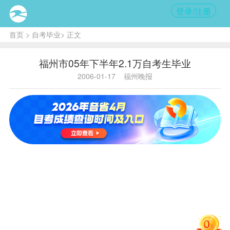
登录/注册
首页
>
自考毕业
> 正文
福州市05年下半年2.1万自考生毕业
2006-01-17
福州晚报
内容
提要:
福州市
2005
年下半
年自学
考试
毕
业生
名
单已经
确定，