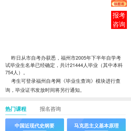
共计
21444
报考
人毕业
咨询
（其中
本科
754
人）。
昨日从市
自考办
获悉，福州市2005年下半年自学考
试
毕业生
名单已经确定，共计21444人毕业（其中本科
754人）。
考生可登录福州自考网
《毕业生查询》模块进行查
询，毕业证书发放时间将另行通知。
热门课程
报名咨询
中国近现代史纲要
马克思主义基本原理