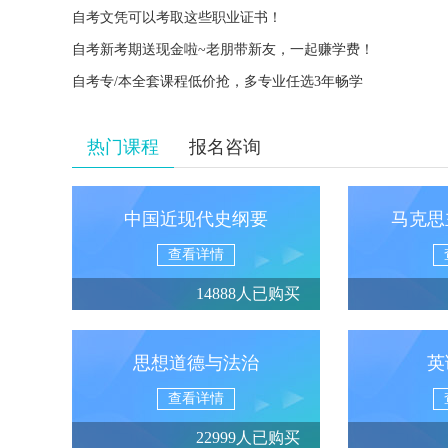
自考文凭可以考取这些职业证书！
自考新考期送现金啦~老朋带新友，一起赚学费！
自考专/本全套课程低价抢，多专业任选3年畅学
热门课程
报名咨询
中国近现代史纲要
马克思
查看详情
14888人已购买
思想道德与法治
英
查看详情
22999人已购买