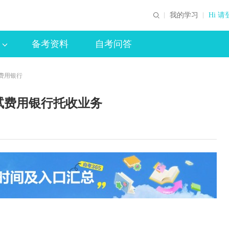
我的学习
Hi 请
备考资料
自考问答
费用银行
试费用银行托收业务
印