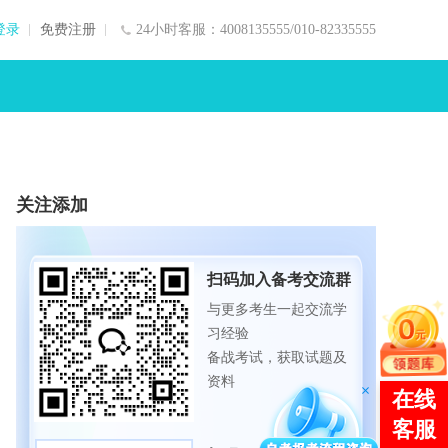
登录
免费注册
24小时客服：4008135555/010-82335555
关注添加
扫码加入备考交流群
与更多考生一起交流学
习经验
备战考试，获取试题及
资料