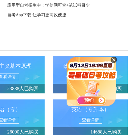
应用型自考招生中：学信网可查+笔试科目少
自考App下载 让学习更高效便捷
主义基本原理
政治经济学（财经类）
查看详情
查看详情
23888人已购买
13950人已购买
语（专）
英语（专升本）
查看详情
查看详情
26000人已购买
14688人已购买