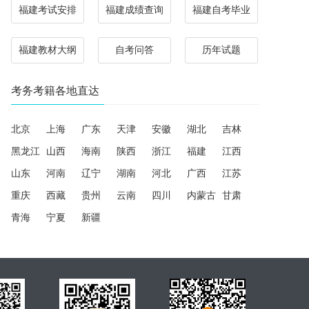
福建考试安排
福建成绩查询
福建自考毕业
福建教材大纲
自考问答
历年试题
考务考籍各地直达
北京
上海
广东
天津
安徽
湖北
吉林
黑龙江
山西
海南
陕西
浙江
福建
江西
山东
河南
辽宁
湖南
河北
广西
江苏
重庆
西藏
贵州
云南
四川
内蒙古
甘肃
青海
宁夏
新疆