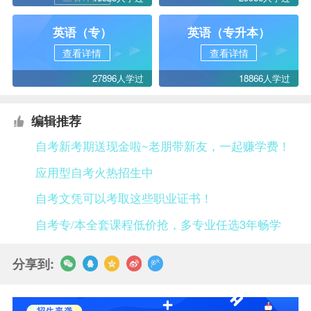
英语（专）
英语（专升本）
查看详情
查看详情
27896人学过
18866人学过
编辑推荐
自考新考期送现金啦~老朋带新友，一起赚学费！
应用型自考火热招生中
自考文凭可以考取这些职业证书！
自考专/本全套课程低价抢，多专业任选3年畅学
分享到: