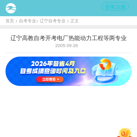
登录/注册
首页
>
自考专业
>
辽宁自考专业
> 正文
辽宁高教自考开考电厂热能动力工程等两专业
2005-09-26
内容
提要:
经全国
考委办
公室研
究，同
意辽宁
省开考
电厂热
能动力