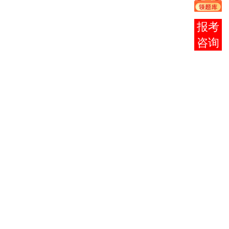
工程专
业（应
在线
用本
客服
科）、
电力系
统及其
自动化
专业
（应用
本科）
两专
业。遴
选沈阳
工程学
院为主
考学
校。