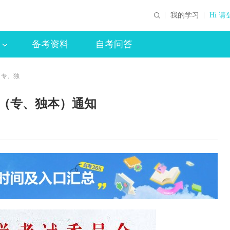
我的学习
Hi 请
备考资料
自考问答
（专、独
业（专、独本）通知