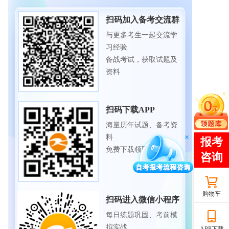
扫码加入备考交流群
与更多考生一起交流学
习经验
备战考试，获取试题及
资料
扫码下载APP
海量历年试题、备考资
料
免费下载领取
购物车
扫码进入微信小程序
每日练题巩固、考前模
拟实战