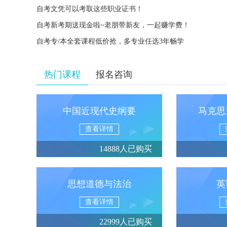
自考文凭可以考取这些职业证书！
自考新考期送现金啦~老朋带新友，一起赚学费！
自考专/本全套课程低价抢，多专业任选3年畅学
热门课程
报名咨询
中国近现代史纲要
马克思
查看详情
14888人已购买
思想道德与法治
英
查看详情
22999人已购买