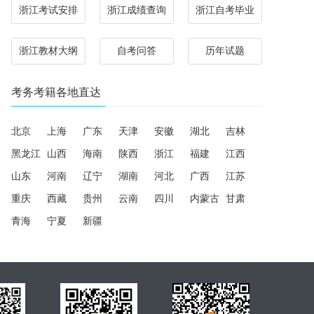
浙江考试安排
浙江成绩查询
浙江自考毕业
浙江教材大纲
自考问答
历年试题
考务考籍各地直达
北京
上海
广东
天津
安徽
湖北
吉林
黑龙江
山西
海南
陕西
浙江
福建
江西
山东
河南
辽宁
湖南
河北
广西
江苏
重庆
西藏
贵州
云南
四川
内蒙古
甘肃
青海
宁夏
新疆