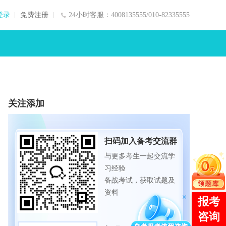
登录
免费注册
24小时客服：4008135555/010-82335555
关注添加
扫码加入备考交流群
与更多考生一起交流学
习经验
备战考试，获取试题及
资料