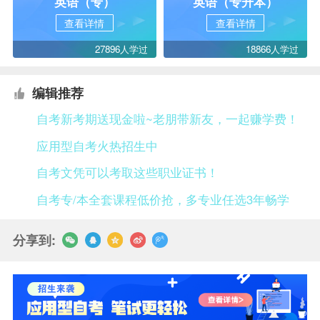
英语（专）
英语（专升本）
查看详情
查看详情
27896人学过
18866人学过
编辑推荐
自考新考期送现金啦~老朋带新友，一起赚学费！
应用型自考火热招生中
自考文凭可以考取这些职业证书！
自考专/本全套课程低价抢，多专业任选3年畅学
分享到: