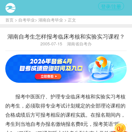
登录/注册
首页
>
自考毕业
>
湖南自考毕业
> 正文
湖南自考生怎样报考临床考核和实验实习课程？
2005-07-15
湖南省自考办
报考
中医医疗、护理专业临床考核和实验实习考核
的考生，必须取得专业考试计划规定的全部理论
课程
的
合格
成绩
后方可报考相应的课程实践。在
报名
期间内，
考生到当地
自考办
报名缴纳报名费8元，报考英语“听