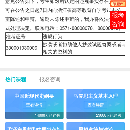
意见公告如下，考生如对所认定的违规事实存在异议，
可在公告之日起7日内向浙江省高等教育自学考试办公
在线
室陈述和申辩。逾期未陈述申辩的，我办将依法作出正
客服
式处理决定。联系电话：0571-88008078、88008070。
准考证号
违规行为
抄袭或者协助他人抄袭
试题
答案或者与
330001030006
相关的资料的
热门课程
报名咨询
中国近现代史纲要
马克思主义基本原理
查看详情
查看详情
14888人已购买
23888人已购买
毛泽东思想和中国特色社
思想道德与法治