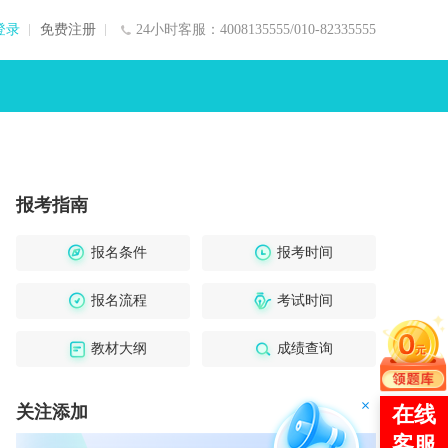
登录
免费注册
24小时客服：4008135555/010-82335555
报考指南
报名条件
报考时间
报名流程
考试时间
教材大纲
成绩查询
关注添加