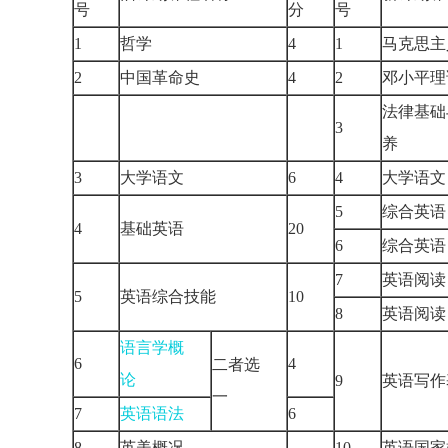
号
分
号
1
哲学
4
1
马克思
2
中国革命史
4
2
邓小平
法律基础
3
养
3
大学语文
6
4
大学语
5
综合英
4
基础英语
20
6
综合英
7
英语阅
5
英语综合技能
10
8
英语阅
语言学概
6
4
二者选
论
9
英语写
一
7
英语语法
6
8
英美概况
10
英语国