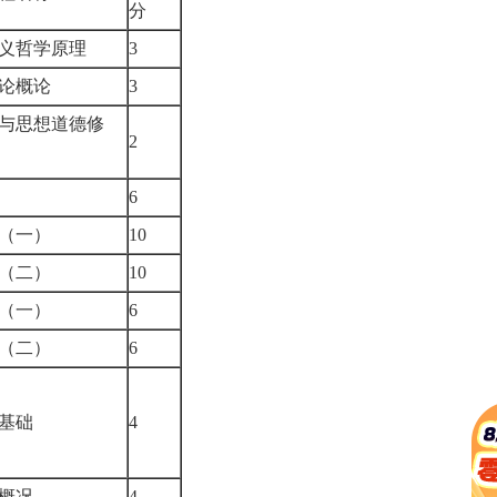
分
主义哲学原理
3
理论概论
3
与思想道德修
2
文
6
语（一）
10
语（二）
10
读（一）
6
读（二）
6
作基础
4
家概况
4