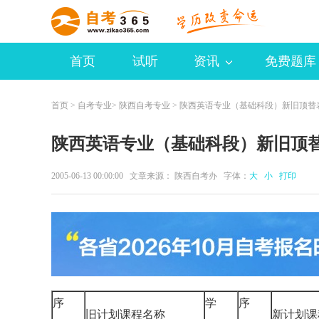
首页
试听
资讯
免费题库
首页
>
自考专业
>
陕西自考专业
> 陕西英语专业（基础科段）新旧顶替
陕西英语专业（基础科段）新旧顶
2005-06-13 00:00:00 文章来源： 陕西自考办 字体：
大
小
打印
序
学
序
旧计划课程名称
新计划