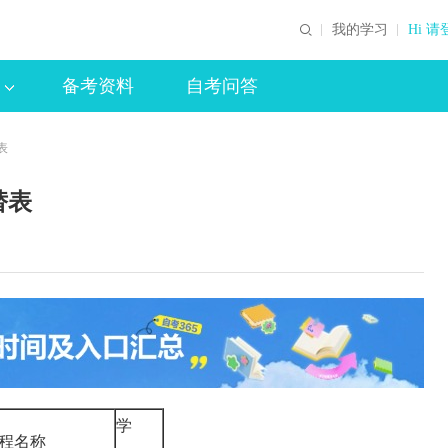
我的学习
Hi 请
备考资料
自考问答
表
替表
学
课程名称