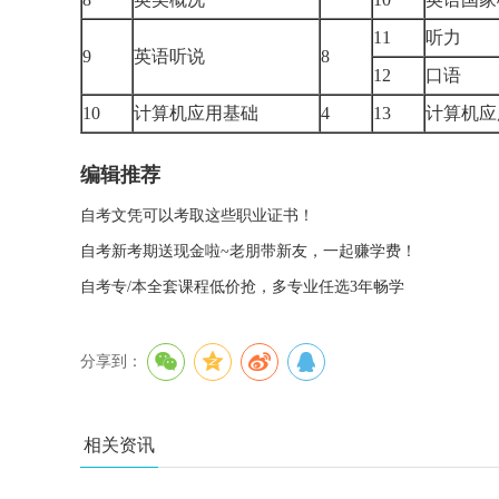
11
听力
9
英语听说
8
12
口语
10
计算机应用基础
4
13
计算机
编辑推荐
自考文凭可以考取这些职业证书！
自考新考期送现金啦~老朋带新友，一起赚学费！
自考专/本全套课程低价抢，多专业任选3年畅学
分享到：
相关资讯