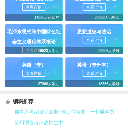
查看详情
查看详情
14888人已购买
23888人已购买
毛泽东思想和中国特色社
思想道德与法治
查看详情
会主义理论体系概论
查看详情
16523人学过
29956人学过
英语（专）
英语（专升本）
查看详情
查看详情
27896人学过
18866人学过
编辑推荐
自考新考期送现金啦~老朋带新友，一起赚学费！
应用型自考火热招生中