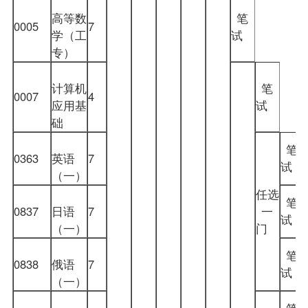
高等数
笔
0005
7
学（工
试
专）
计算机
笔
0007
4
应用基
试
础
笔
0363
英语
7
试
（一）
任选
笔
0837
日语
7
一
试
（一）
门
笔
0838
俄语
7
试
（一）
笔