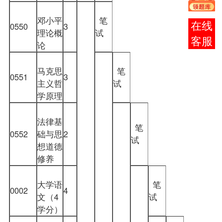
邓小平
笔
报考
0550
3
理论概
试
咨询
论
马克思
笔
0551
3
主义哲
试
学原理
法律基
笔
0552
础与思
2
试
想道德
修养
大学语
笔
0002
4
文（4
试
学分）