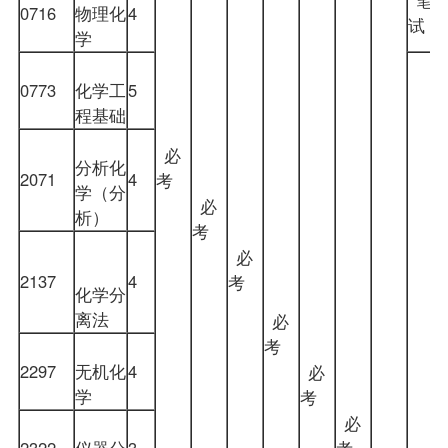
0716
物理化
4
试
学
0773
化学工
5
程基础
必
分析化
2071
4
考
学（分
必
析）
考
必
2137
4
考
化学分
离法
必
考
2297
无机化
4
必
学
考
必
2322
仪器分
3
考