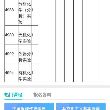
分析化
4968
学（分
1
析）实
验
4989
无机化
1
学实验
4992
仪器分
1
析实验
4994
有机化
1
学实验
热门课程
报名咨询
中国近现代史纲要
马克思主义基本原理