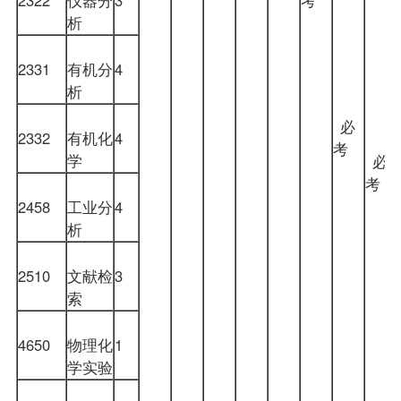
析
2331
有机分
4
析
必
2332
有机化
4
考
学
必
考
2458
工业分
4
析
2510
文献检
3
索
4650
物理化
1
学实验