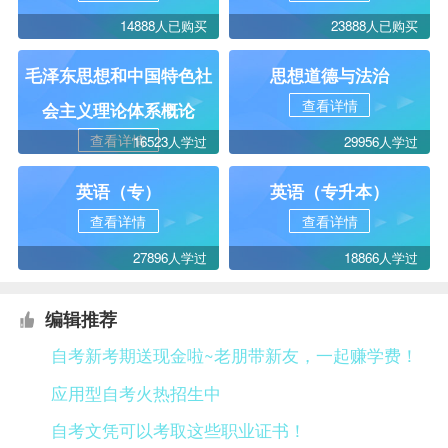
14888人已购买
23888人已购买
毛泽东思想和中国特色社
思想道德与法治
查看详情
会主义理论体系概论
查看详情
16523人学过
29956人学过
英语（专）
英语（专升本）
查看详情
查看详情
27896人学过
18866人学过
编辑推荐
自考新考期送现金啦~老朋带新友，一起赚学费！
应用型自考火热招生中
自考文凭可以考取这些职业证书！