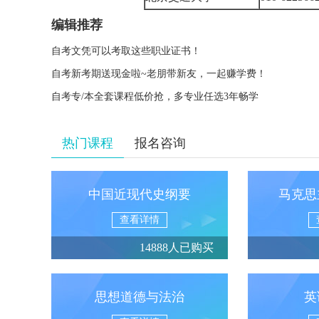
编辑推荐
自考文凭可以考取这些职业证书！
自考新考期送现金啦~老朋带新友，一起赚学费！
自考专/本全套课程低价抢，多专业任选3年畅学
热门课程
报名咨询
中国近现代史纲要
马克思
查看详情
14888人已购买
思想道德与法治
英