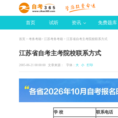
首页
试听
资讯
免费题库
首页
>
考务考籍
>
江苏考务考籍
> 江苏省自考主考院校联系方式
江苏省自考主考院校联系方式
2005-06-21 00:00:00 文章来源： 字体：
大
小
打印
学
校
联系电话