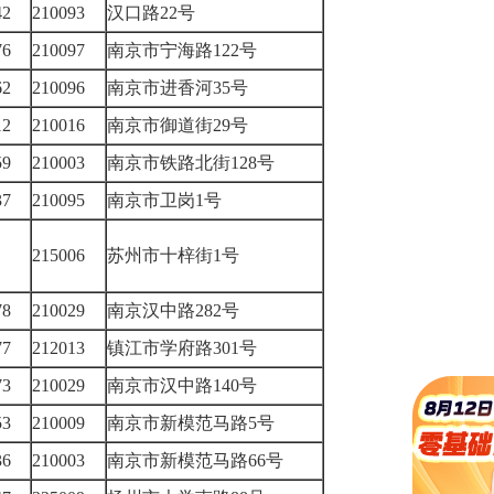
442
210093
汉口路22号
276
210097
南京市宁海路122号
362
210096
南京市进香河35号
212
210016
南京市御道街29号
959
210003
南京市铁路北街128号
437
210095
南京市卫岗1号
215006
苏州市十梓街1号
178
210029
南京汉中路282号
077
212013
镇江市学府路301号
873
210029
南京市汉中路140号
153
210009
南京市新模范马路5号
336
210003
南京市新模范马路66号