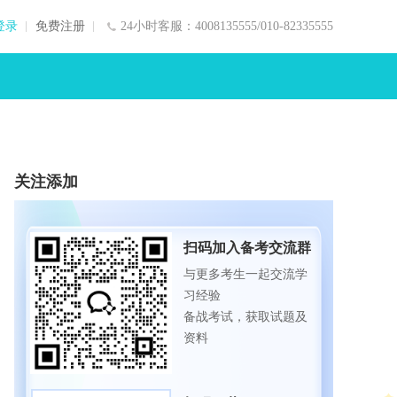
登录
免费注册
24小时客服：4008135555/010-82335555
关注添加
扫码加入备考交流群
与更多考生一起交流学
习经验
备战考试，获取试题及
资料