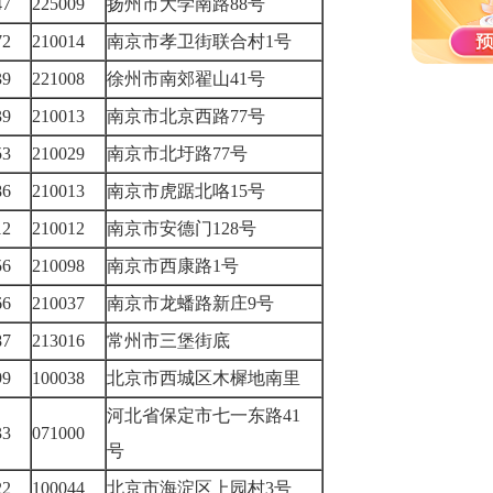
647
225009
扬州市大学南路88号
372
210014
南京市孝卫街联合村1号
239
221008
徐州市南郊翟山41号
139
210013
南京市北京西路77号
153
210029
南京市北圩路77号
186
210013
南京市虎踞北咯15号
612
210012
南京市安德门128号
356
210098
南京市西康路1号
366
210037
南京市龙蟠路新庄9号
287
213016
常州市三堡街底
499
100038
北京市西城区木樨地南里
河北省保定市七一东路41
133
071000
号
622
100044
北京市海淀区上园村3号