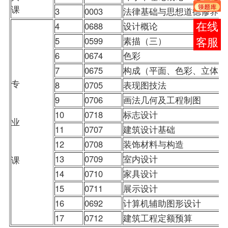
课
3
0003
法律基础与思想道德修养
4
0688
设计概论
报考
5
0599
素描（三）
咨询
6
0674
色彩
7
0675
构成（平面、色彩、立体）
专
8
0705
表现图技法
9
0706
画法几何及工程制图
10
0718
标志设计
业
11
0707
建筑设计基础
12
0708
装饰材料与构造
13
0709
室内设计
课
14
0710
家具设计
15
0711
展示设计
16
0692
计算机辅助图形设计
17
0712
建筑工程定额预算