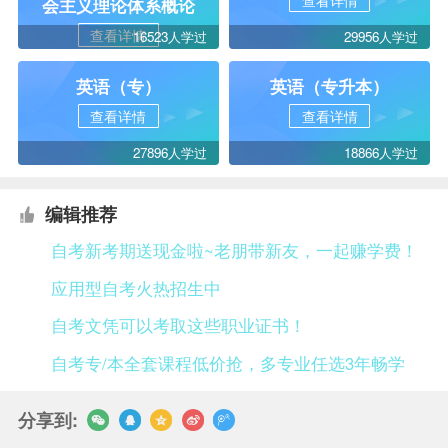
查看详情
会主义理论体系概论
查看详情
16523人学过
29956人学过
英语（专）
英语（专升本）
查看详情
查看详情
27896人学过
18866人学过
编辑推荐
自考新考期送现金啦~老朋带新友，一起赚学费！
应用型自考火热招生中
自考文凭可以考取这些职业证书！
自考专/本全套课程低价抢，多专业任选3年畅学
分享到: