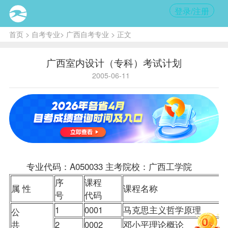
登录/注册
首页
>
自考专业
>
广西自考专业
> 正文
广西室内设计（专科）考试计划
2005-06-11
专业代码：A050033 主考院校：广西工学院
序
课程
属 性
课程名称
号
代码
1
0001
马克思主义哲学原理
公
共
2
0002
邓小平理论概论