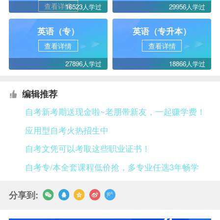
查看详情
16523人学过
29956人学过
英语（专）
英语（专升本）
查看详情
查看详情
27896人学过
18866人学过
编辑推荐
自考新考期送现金啦~老朋带新友，一起赚学费！
应用型自考火热招生中
自考文凭可以考取这些职业证书！
自考专/本全套课程低价抢，多专业任选3年畅学
分享到: