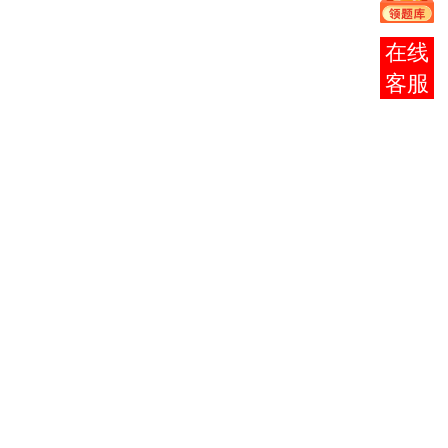
制改
革
报考
机动
咨询
车辆
002
保险
费率
自由
化
我国
保险
003
中介
发展
现
状
保险
004
资金
运
用