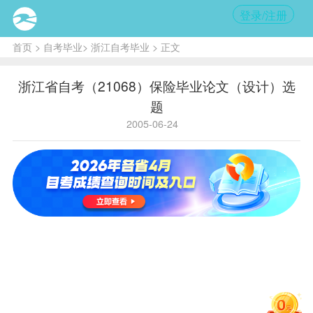
登录/注册
首页
>
自考毕业
>
浙江自考毕业
> 正文
浙江省自考（21068）保险毕业论文（设计）选
题
2005-06-24
选
题
选题
代
码
国有
保险
001
公司
股份