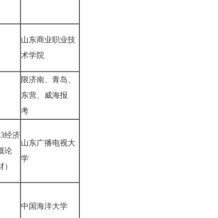
山东商业职业技
术学院
限济南、青岛、
东营、威海报
考
43经济
山东广播电视大
概论
学
财）
中国海洋大学