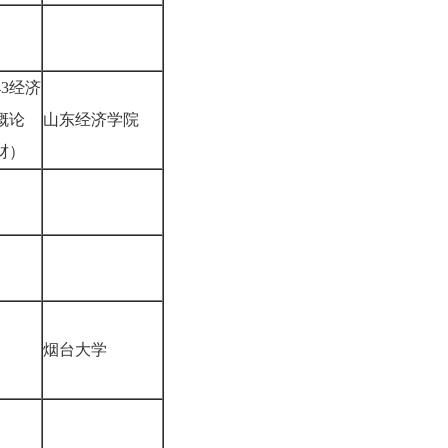
43经济
概论
山东经济学院
财）
烟台大学