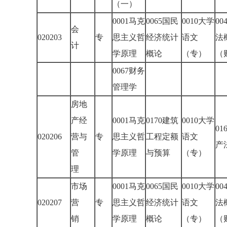
（一）
0001马克
0065国民
0010大学
00
会
020203
专
思主义哲
经济统计
语文
法
计
学原理
概论
（专）
（
0067财务
管理学
房地
产经
0001马克
0170建筑
0010大学
01
020206
营与
专
思主义哲
工程定额
语文
管
学原理
与预算
（专）
理
市场
0001马克
0065国民
0010大学
00
020207
营
专
思主义哲
经济统计
语文
法
销
学原理
概论
（专）
（