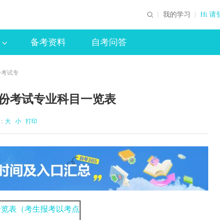
我的学习
Hi 请
备考资料
自考问答
份考试专
月份考试专业科目一览表
体：
大
小
打印
一览表（考生报考以考点