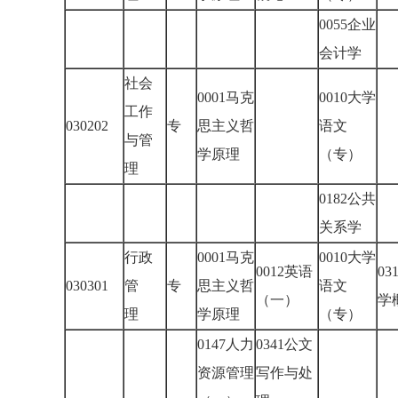
0055企业
会计学
社会
0001马克
0010大学
工作
030202
专
思主义哲
语文
与管
学原理
（专）
理
0182公共
关系学
行政
0001马克
0010大学
0012英语
03
030301
管
专
思主义哲
语文
（一）
学
理
学原理
（专）
0147人力
0341公文
资源管理
写作与处