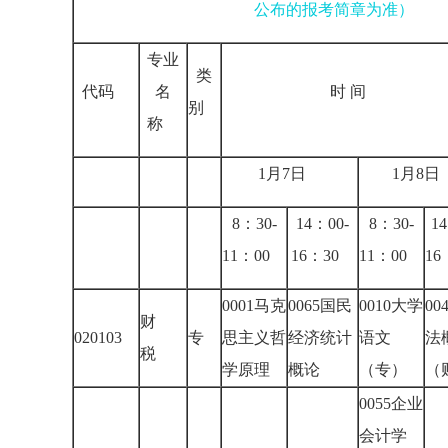
公布的报考简章为准）
专业
类
代码
名
时 间
别
称
1月7日
1月8
8：30-
14：00-
8：30-
1
11：00
16：30
11：00
1
0001马克
0065国民
0010大学
00
财
020103
专
思主义哲
经济统计
语文
法
税
学原理
概论
（专）
（
0055企业
会计学