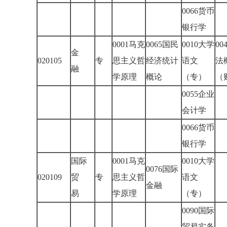
0066货币
银行学
0001马克
0065国民
0010大学
00
金
020105
专
思主义哲
经济统计
语文
法
融
学原理
概论
（专）
（
0055企业
会计学
0066货币
银行学
国际
0001马克
0010大学
0076国际
020109
贸
专
思主义哲
语文
金融
易
学原理
（专）
0090国际
贸易实务