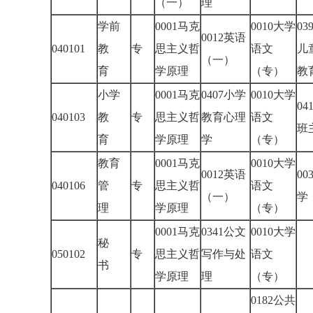
（一）
理
学前
0001马克
0010大学
03
0012英语
040101
教
专
思主义哲
语文
儿
（一）
育
学原理
（专）
小学
0001马克
0407小学
0010大学
04
040103
教
专
思主义哲
教育心理
语文
班
育
学原理
学
（专）
教育
0001马克
0010大学
0012英语
00
040106
管
专
思主义哲
语文
（一）
理
学原理
（专）
0001马克
0341公文
0010大学
秘
050102
专
思主义哲
写作与处
语文
书
学原理
理
（专）
0182公共