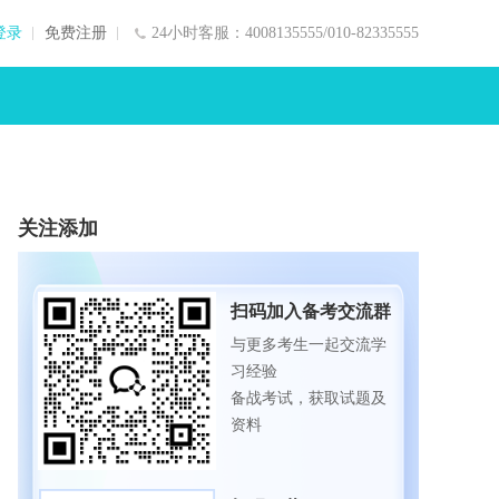
登录
免费注册
24小时客服：4008135555/010-82335555
关注添加
扫码加入备考交流群
与更多考生一起交流学
习经验
备战考试，获取试题及
资料