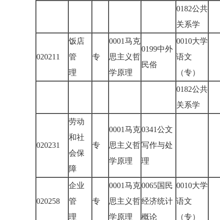
0182公共
关系学
饭店
0001马克
0010大学
0199中外
020211
管
专
思主义哲
语文
民俗
理
学原理
（专）
0182公共
关系学
劳动
0001马克
0341公文
和社
020231
专
思主义哲
写作与处
会保
学原理
理
障
企业
0001马克
0065国民
0010大学
020258
管
专
思主义哲
经济统计
语文
理
学原理
概论
（专）