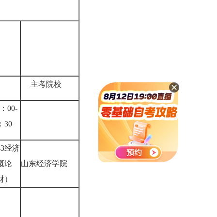
日
主考院校
4：00-
6：30
43经济
概论
山东经济学院
财）