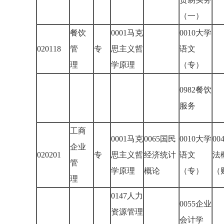
（一）
餐饮
0001马克
0010大学
020118
管
专
思主义哲
语文
理
学原理
（专）
0982餐饮
服务
工商
0001马克
0065国民
0010大学
00
企业
020201
专
思主义哲
经济统计
语文
法
管
学原理
概论
（专）
（
理
0147人力
0055企业
资源管理
会计学