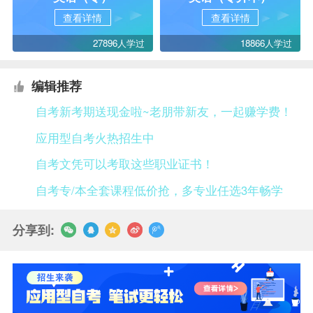
查看详情
查看详情
27896人学过
18866人学过
编辑推荐
自考新考期送现金啦~老朋带新友，一起赚学费！
应用型自考火热招生中
自考文凭可以考取这些职业证书！
自考专/本全套课程低价抢，多专业任选3年畅学
分享到: