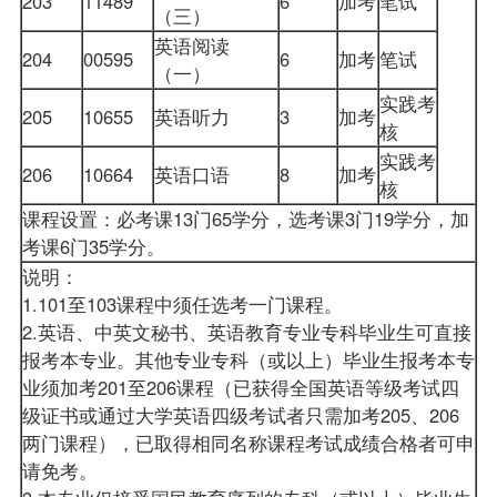
203
11489
6
加考
笔试
（三）
英语阅读
204
00595
6
加考
笔试
（一）
实践考
205
10655
英语听力
3
加考
核
实践考
206
10664
英语口语
8
加考
核
课程设置：必考课13门65学分，选考课3门19学分，加
考课6门35学分。
说明：
1.101至103课程中须任选考一门课程。
2.英语、中英文秘书、英语教育专业专科毕业生可直接
报考本专业。其他专业专科（或以上）毕业生报考本专
业须加考201至206课程（已获得全国英语等级考试四
级证书或通过大学英语四级考试者只需加考205、206
两门课程），已取得相同名称课程考试成绩合格者可申
请免考。