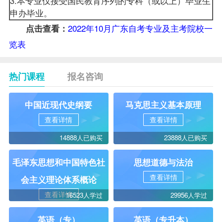
3.本专业仅接受国民教育序列的专科（或以上）毕业生
申办毕业。
2022年10月广东自考专业及主考院校一
点击查看：
览表
热门课程
报名咨询
中国近现代史纲要
马克思主义基本原理
查看详情
查看详情
14888人已购买
23888人已购买
毛泽东思想和中国特色社
思想道德与法治
查看详情
会主义理论体系概论
查看详情
16523人学过
29956人学过
英语（专）
英语（专升本）