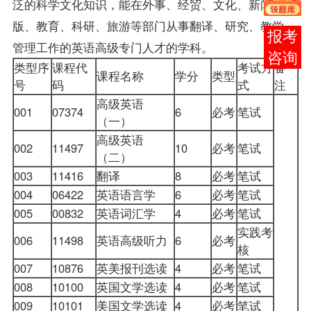
泛的科学文化知识，能在外事、经贸、文化、新闻出
版、教育、科研、旅游等部门从事翻译、研究、教学、
在线
管理工作的英语高级专门人才的学科。
客服
类型序
课程代
考试方
备
课程名称
学分
类型
号
码
式
注
高级英语
001
07374
6
必考
笔试
（一）
高级英语
002
11497
10
必考
笔试
（二）
003
11416
翻译
8
必考
笔试
004
06422
英语语言学
6
必考
笔试
005
00832
英语词汇学
4
必考
笔试
实践考
006
11498
英语高级听力
6
必考
核
007
10876
英美报刊选读
4
必考
笔试
008
10100
英国文学选读
4
必考
笔试
009
10101
美国文学选读
4
必考
笔试