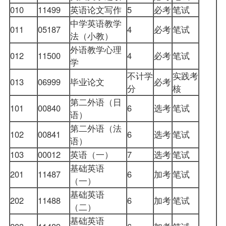
010
11499
英语论文写作
5
必考
笔试
中学英语教学
011
05187
4
必考
笔试
法（小教）
外语教学心理
012
11500
4
必考
笔试
学
不计学
实践考
013
06999
毕业论文
必考
分
核
第二外语（日
101
00840
6
选考
笔试
语）
第二外语（法
102
00841
6
选考
笔试
语）
103
00012
英语（一）
7
选考
笔试
基础英语
201
11487
6
加考
笔试
（一）
基础英语
202
11488
6
加考
笔试
（二）
基础英语