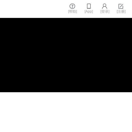
[帮助]
[App]
[登录]
[注册]